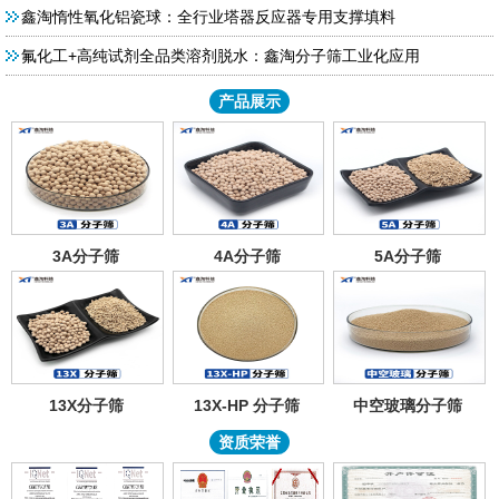
鑫淘惰性氧化铝瓷球：全行业塔器反应器专用支撑填料
氟化工+高纯试剂全品类溶剂脱水：鑫淘分子筛工业化应用
产品展示
3A分子筛
4A分子筛
5A分子筛
13X分子筛
13X-HP 分子筛
中空玻璃分子筛
资质荣誉