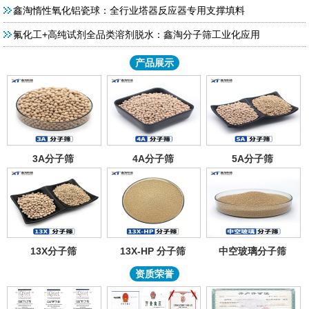
鑫淘惰性氧化铝瓷球：全行业塔器反应器专用支撑填料
氟化工+高纯试剂全品类溶剂脱水：鑫淘分子筛工业化应用
产品展示
3A分子筛
4A分子筛
5A分子筛
13X分子筛
13X-HP 分子筛
中空玻璃分子筛
资质荣誉