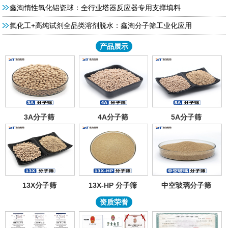
鑫淘惰性氧化铝瓷球：全行业塔器反应器专用支撑填料
氟化工+高纯试剂全品类溶剂脱水：鑫淘分子筛工业化应用
产品展示
3A分子筛
4A分子筛
5A分子筛
13X分子筛
13X-HP 分子筛
中空玻璃分子筛
资质荣誉