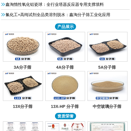
鑫淘惰性氧化铝瓷球：全行业塔器反应器专用支撑填料
氟化工+高纯试剂全品类溶剂脱水：鑫淘分子筛工业化应用
产品展示
3A分子筛
4A分子筛
5A分子筛
13X分子筛
13X-HP 分子筛
中空玻璃分子筛
资质荣誉